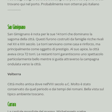
trovano qui nel porto. Probabilmente non otterrai più italiano
…………….
San Gimignano
San Gimignano è nota per le sue 14 torri che dominano la
sagoma della città. Questi furono costruiti da famiglie ricche rivali
nel XII e XIII secolo. Le torri servivano come casa e rinforzo, ma
principalmente come oggetto di prestigio. Al suo apice, la città
aveva circa 72 torri. Le restanti torri garantiscono uno spettacolo
particolarmente bello mentre si guida attraverso la campagna
ondulata verso la città.
Volterra
Città molto antica dove nell’VIII secolo a.C. Molto è stato
conservato da quel periodo e dai tempi dei romani. Bella vista sul
tipico ambiente toscano.
Carrara
La capitale mondiale del marmo. Michelangelo scelse