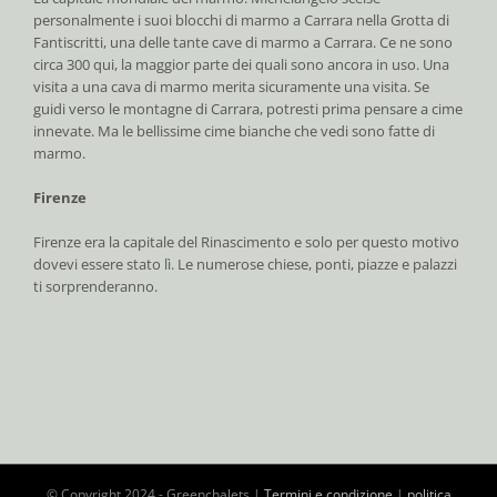
personalmente i suoi blocchi di marmo a Carrara nella Grotta di
Fantiscritti, una delle tante cave di marmo a Carrara. Ce ne sono
circa 300 qui, la maggior parte dei quali sono ancora in uso. Una
visita a una cava di marmo merita sicuramente una visita. Se
guidi verso le montagne di Carrara, potresti prima pensare a cime
innevate. Ma le bellissime cime bianche che vedi sono fatte di
marmo.
Firenze
Firenze era la capitale del Rinascimento e solo per questo motivo
dovevi essere stato lì. Le numerose chiese, ponti, piazze e palazzi
ti sorprenderanno.
© Copyright 2024 - Greenchalets |
Termini e condizione
|
politica