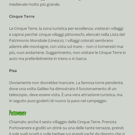
medievale molto più grande.
Cinque Terre
Le Cinque Terre, la zona turistica per eccellenza, visiterai i villaggi
e capirai perché: cinque villaggi pittoreschi, elencati nella Lista del
Patrimonio Mondiale (Unesco). I villaggi colorati sembrano
aderire alle montagne, con vista sul mare – non ci torneresti mai
più, vuoi andartene. Suggerimento, non visitare le Cinque Terre in
auto ma preferibilmente in treno o in barca.
Pisa
Ovviamente non dovrebbe mancare. La famosa torre pendente,
dove una volta Galileo ha dimostrato il funzionamento di un
telescopio, deve essere vista. È una vera attrazione turistica, ma
in seguito puoi goderti di nuovo la pace nel campeggio.
Portovenere
Chiamato anche il sesto villaggio delle Cinque Terre. Prenota
Portovenere e goditi un drink su una delle tante terrazze, prendi
il sole sugli scogli o sulle berbee sui grandi yacht da diporto che si