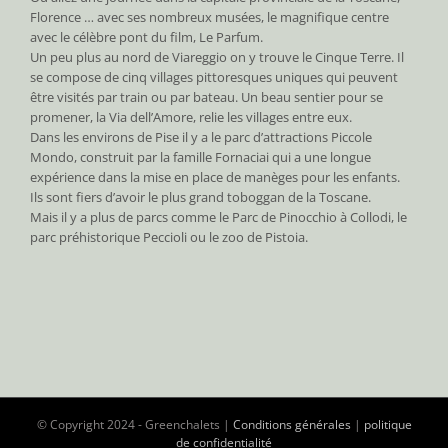
Florence … avec ses nombreux musées, le magnifique centre
avec le célèbre pont du film, Le Parfum.
Un peu plus au nord de Viareggio on y trouve le Cinque Terre. Il
se compose de cinq villages pittoresques uniques qui peuvent
être visités par train ou par bateau. Un beau sentier pour se
promener, la Via dell’Amore, relie les villages entre eux.
Dans les environs de Pise il y a le parc d’attractions Piccole
Mondo, construit par la famille Fornaciai qui a une longue
expérience dans la mise en place de manèges pour les enfants.
Ils sont fiers d’avoir le plus grand toboggan de la Toscane.
Mais il y a plus de parcs comme le Parc de Pinocchio à Collodi, le
parc préhistorique Peccioli ou le zoo de Pistoia.
© Copyright 2024 - Greenchalets |
Conditions générales
|
politique
de confidentialité