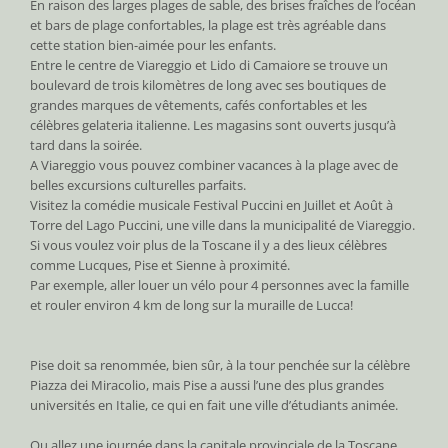
En raison des larges plages de sable, des brises fraîches de l’océan
et bars de plage confortables, la plage est très agréable dans
cette station bien-aimée pour les enfants.
Entre le centre de Viareggio et Lido di Camaiore se trouve un
boulevard de trois kilomètres de long avec ses boutiques de
grandes marques de vêtements, cafés confortables et les
célèbres gelateria italienne. Les magasins sont ouverts jusqu’à
tard dans la soirée.
A Viareggio vous pouvez combiner vacances à la plage avec de
belles excursions culturelles parfaits.
Visitez la comédie musicale Festival Puccini en Juillet et Août à
Torre del Lago Puccini, une ville dans la municipalité de Viareggio.
Si vous voulez voir plus de la Toscane il y a des lieux célèbres
comme Lucques, Pise et Sienne à proximité.
Par exemple, aller louer un vélo pour 4 personnes avec la famille
et rouler environ 4 km de long sur la muraille de Lucca!
Pise doit sa renommée, bien sûr, à la tour penchée sur la célèbre
Piazza dei Miracolio, mais Pise a aussi l’une des plus grandes
universités en Italie, ce qui en fait une ville d’étudiants animée.
Ou allez une journée dans la capitale provinciale de la Toscane,