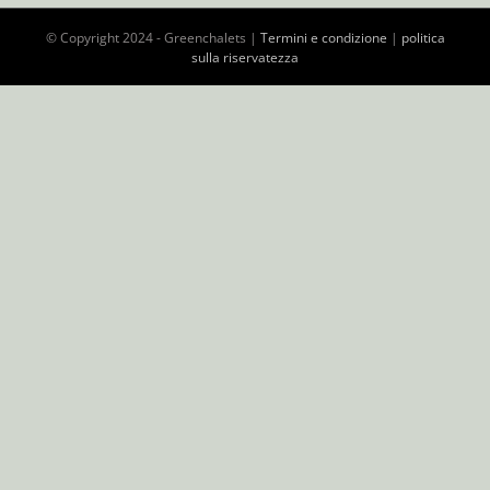
© Copyright 2024 - Greenchalets |
Termini e condizione
|
politica
sulla riservatezza