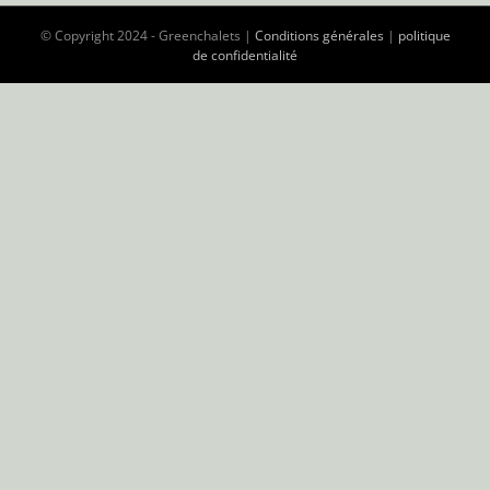
© Copyright 2024 - Greenchalets |
Conditions générales
|
politique
de confidentialité