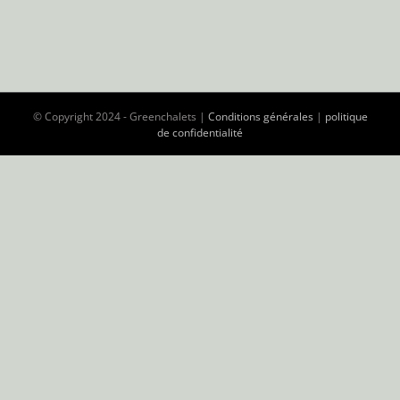
© Copyright 2024 - Greenchalets |
Conditions générales
|
politique
de confidentialité