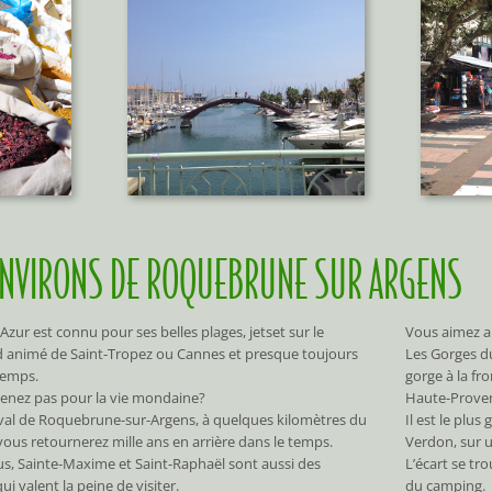
ENVIRONS DE ROQUEBRUNE SUR ARGENS
Azur est connu pour ses belles plages, jetset sur le
Vous aimez a
 animé de Saint-Tropez ou Cannes et presque toujours
Les Gorges d
temps.
gorge à la fr
enez pas pour la vie mondaine?
Haute-Proven
al de Roquebrune-sur-Argens, à quelques kilomètres du
Il est le plus
ous retournerez mille ans en arrière dans le temps.
Verdon, sur 
jus, Sainte-Maxime et Saint-Raphaël sont aussi des
L’écart se tr
ui valent la peine de visiter.
du camping.