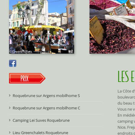
LES 
La Côte d’
Roquebrune sur Argens mobilhome S
boulevard
du beau 
Roquebrune sur Argens mobilhome C
Vous ne v
En médiév
Camping Lei Suves Roquebrune
camping v
Nice, Fre
Lieu Greenchalets Roquebrune
endroits q